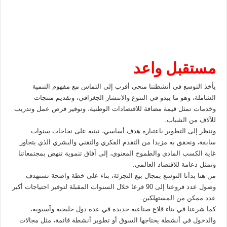
مستقبل واعد
يأخذ التوسع في أنشطتنا منحى أقرب إلى التماس مع مفهوم التنمية
الشاملة، وهو ما يبدو في التنوع والانتشار الجغرافي، وتقديم منتجات
وخدمات تمثل قيمة مضافة للاقتصادات الوطنية، وتوفير فرص عمل وتدريب
للآلاف من الشباب.
وننظر إلى التطوير باعتباره هدف أساسي، نبنيه على نجاحات سنوات
سابقة، ونحقق به مزيدا من التقدم الفكري والتقني والبشري الذي يتجاوز
غاية الكسب المادي والطموح المعنوي، إلى آفاق تنموية تنهض بمجتمعاتنا
وتمثل دعامة للاقتصاد العالمي.
من هنا بدأنا التوسع بمجال بيع التجزئة، بناء على خطة واضحة تستهدف
وصول عدد فروعنا إلى 90 فرعا خلال السنوات المقبلة لتوفير احتياجات أكبر
عدد ممكن من المستهلكين.
كما شرعنا في بناء قلاع صناعية جديدة في عدة دول خليجية وآسيوية،
والدخول في أنشطة يحتاجها السوق أو تطوير أنشطة قائمة، مثل مجالات