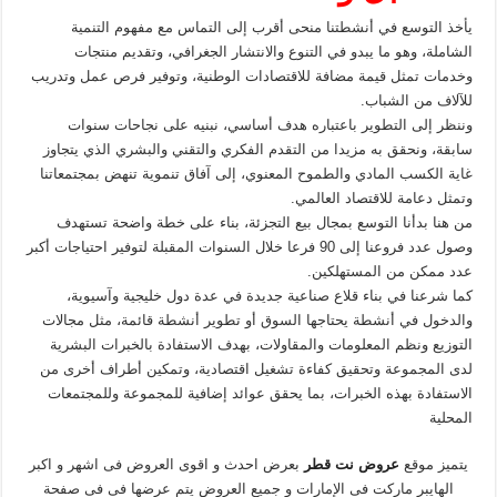
يأخذ التوسع في أنشطتنا منحى أقرب إلى التماس مع مفهوم التنمية
الشاملة، وهو ما يبدو في التنوع والانتشار الجغرافي، وتقديم منتجات
وخدمات تمثل قيمة مضافة للاقتصادات الوطنية، وتوفير فرص عمل وتدريب
للآلاف من الشباب.
وننظر إلى التطوير باعتباره هدف أساسي، نبنيه على نجاحات سنوات
سابقة، ونحقق به مزيدا من التقدم الفكري والتقني والبشري الذي يتجاوز
غاية الكسب المادي والطموح المعنوي، إلى آفاق تنموية تنهض بمجتمعاتنا
وتمثل دعامة للاقتصاد العالمي.
من هنا بدأنا التوسع بمجال بيع التجزئة، بناء على خطة واضحة تستهدف
وصول عدد فروعنا إلى 90 فرعا خلال السنوات المقبلة لتوفير احتياجات أكبر
عدد ممكن من المستهلكين.
كما شرعنا في بناء قلاع صناعية جديدة في عدة دول خليجية وآسيوية،
والدخول في أنشطة يحتاجها السوق أو تطوير أنشطة قائمة، مثل مجالات
التوزيع ونظم المعلومات والمقاولات، بهدف الاستفادة بالخبرات البشرية
لدى المجموعة وتحقيق كفاءة تشغيل اقتصادية، وتمكين أطراف أخرى من
الاستفادة بهذه الخبرات، بما يحقق عوائد إضافية للمجموعة وللمجتمعات
المحلية
يتميز موقع
عروض نت قطر
بعرض احدث و اقوى العروض فى اشهر و اكبر
الهايبر ماركت فى الإمارات و جميع العروض يتم عرضها فى فى صفحة