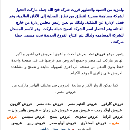
ولمزيد من التنمية والتطوير قررت شركة فتح الله جملة ماركت التحول
لشركة مساهمة مصرية لتنطلق من نطاق المحلية إلى الآفاق العالمية، وتم
فصل الإدارة عن الملكية، ولذلك تم تعين رئيس مجلس إدارة من خارج
العائلة، وتم اختصار اسم الشركة لتصبح جملة ماركت .وهو الاسم المسجل
للشركة المساهمه ولذلك يتم افتتاح الفروع الجديدة تحت مسمى جملة
ماركت .
يتميز موقع
عروض نت
بعرض احدث و اقوى العروض فى اشهر و اكبر
الهايبر ماركت فى مصر و جميع العروض يتم عرضها فى فى صفحة واحدة
فقط بدون التنقل من صفحة الى اخرى لسهولة متابعة و تصفح و مشاهدة
العروض على زائرى الموقع الكرام
كما يمكن للزوار الكرام متابعة العروض فى مختلف الهايبر ماركت من
عروض مصر :-
عروض كارفور
–
عروض العثيم مصر
–
عروض بنده مصر
–
عروض كازيون
–
عروض اولاد رجب
–
عروض بيم
–
عروض خير زمان
–
عروض هايبر وان
–
عروض الراية
–
عروض سعودى
–
عروض ايمدج
–
عروض سبينس
–
عروض
مترو
–
عروض المحلاوى
–
عروض لولو مصر
–
عروض رنين
–
عروض
المرشدى
–
عروض سنتر شاهين