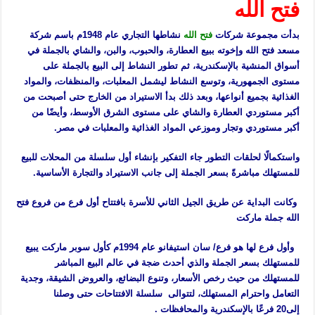
فتح الله
بدأت مجموعة شركات
فتح الله
نشاطها التجاري عام 1948م باسم شركة
مسعد فتح الله وإخوته ببيع العطارة، والحبوب، والبن، والشاي بالجملة في
أسواق المنشية بالإسكندرية، ثم تطور النشاط إلى البيع بالجملة على
مستوى الجمهورية، وتوسع النشاط ليشمل المعلبات، والمنظفات، والمواد
الغذائية بجميع أنواعها، وبعد ذلك بدأ الاستيراد من الخارج حتى أصبحت من
أكبر مستوردي العطارة والشاي على مستوى الشرق الأوسط، وأيضًا من
أكبر مستوردي وتجار وموزعي المواد الغذائية والمعلبات في مصر.
واستكمالًا لحلقات التطور جاء التفكير بإنشاء أول سلسلة من المحلات للبيع
للمستهلك مباشرةً بسعر الجملة إلى جانب الاستيراد والتجارة الأساسية.
وكانت البداية عن طريق الجيل الثاني للأسرة بافتتاح أول فرع من فروع فتح
الله جملة ماركت
وأول فرع لها هو فرع/ سان استيفانو عام 1994م كأول سوبر ماركت يبيع
للمستهلك بسعر الجملة والذي أحدث ضجة في عالم البيع المباشر
للمستهلك من حيث رخص الأسعار، وتنوع البضائع، والعروض الشيقة، وجدية
التعامل واحترام المستهلك، لتتوالى سلسلة الافتتاحات حتى وصلنا
إلى20 فرعًا بالإسكندرية والمحافظات .