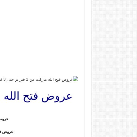
عروض
عروض فت