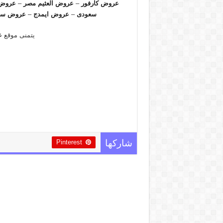
عروض كارفور
–
عروض العثيم مصر
–
عروض 
سعودى
–
عروض ايمدج
–
عروض سب
يتمنى موقع
ع
Pinterest
شاركها