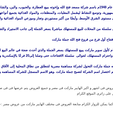
نشاطها التجاري عام 1948م باسم شركة مسعد فتح الله وإخوته ببيع العطارة، والحبوب، وال
هورية، وتوسع النشاط ليشمل المعلبات، والمنظفات، والمواد الغذائية بجميع أنواعها،
ستوى الشرق الأوسط، وأيضًا من أكبر مستوردي وتجار وموزعي المواد الغذائية وا
ول سلسلة من المحلات للبيع للمستهلك مباشرةً بسعر الجملة إلى جانب الاستيراد والتج
فتتاح أول فرع من فروع فتح الله جملة ماركت
وأول فرع لها هو فرع/ سان استيفانو عام 1994م كأول سوبر ماركت يبيع للمستهلك بسعر الجملة والذي أحدث ضجة 
لك، لتتوالى سلسلة الافتتاحات حتى وصلنا إلى20 فرعًا بالإسكندرية والمحافظات .
ه جملة ماركت التحول لشركة مساهمة مصرية لتنطلق من نطاق المحلية إلى الآفاق الع
تم اختصار اسم الشركة لتصبح جملة ماركت .وهو الاسم المسجل للشركة المساهمه و
وض فى اشهر و اكبر الهايبر ماركت فى مصر و جميع العروض يتم عرضها فى فى ص
على زائرى الموقع الكرام
كما يمكن للزوار الكرام متابعة العروض فى مختلف الهايبر ماركت من عروض مصر :-