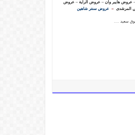
عروض هايبر وان
–
عروض الراية
–
عروض
 المرشدى
–
عروض سنتر شاهين
سوق سعيد ….