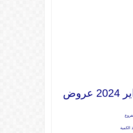
عروض فتح الله ماركت من 1 فبراير حتى 3 فبراير 2024 عروض
فروع