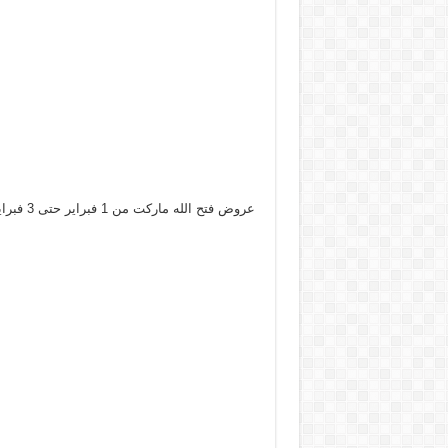
عروض فتح الله ماركت من 1 فبراير حتى 3 فبراير 2024 عروض الويك اند