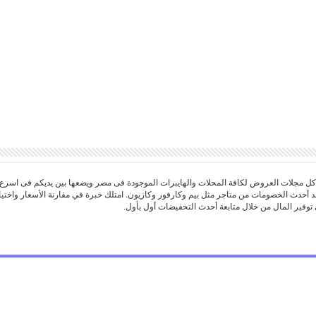
 مجلات العروض لكافة المحلات والهايبرات الموجودة فى مصر ويضعها بين يديكم فى اسرع
د أحدث الخصومات من متاجر مثل بيم وكارفور وكازيون. امتلك خبرة في مقارنة الأسعار واخ
توفير المال من خلال متابعة أحدث التخفيضات أول بأول.