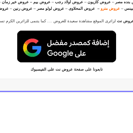
بنده مصر
–
عروض كازيون
–
عروض اولاد رجب
–
عروض بيم
–
عروض خير زمان
–
ينس
–
عروض مترو
–
عروض المحلاوى
–
عروض لولو مصر
–
عروض رنين
–
عروض
روض نت
لزائرى الموقع مشاهدة سعيدة للعروض …. كما يتنمى للزائرين الكرم ت
تابعونا على صفحة
عروض نت على الفيسبوك