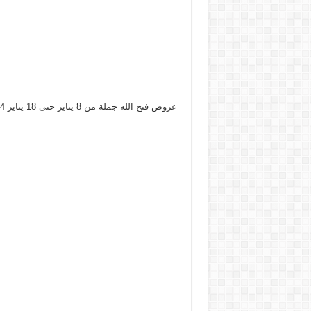
عروض فتح الله جملة من 8 يناير حتى 18 يناير 2024 الأدوات المنزلية