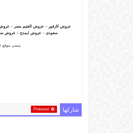
عروض كارفور
–
عروض العثيم مصر
–
عروض 
سعودى
–
عروض ايمدج
–
عروض سب
يتمنى موقع
ع
Pinterest
شاركها