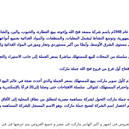
نشاطها التجاري عام 1948م باسم شركة مسعد فتح الله وإخوته ببيع العطارة، والحبوب، وال
هورية، وتوسع النشاط ليشمل المعلبات، والمنظفات، والمواد الغذائية بجميع أنواعها،
ستوى الشرق الأوسط، وأيضًا من أكبر مستوردي وتجار وموزعي المواد الغذائية وا
ول سلسلة من المحلات للبيع للمستهلك مباشرةً بسعر الجملة إلى جانب الاستيراد والتج
فتتاح أول فرع من فروع فتح الله جملة ماركت
وأول فرع لها هو فرع/ سان استيفانو عام 1994م كأول سوبر ماركت يبيع للمستهلك بسعر الجملة والذي أحدث ضجة 
لك، لتتوالى سلسلة الافتتاحات حتى وصلنا إلى20 فرعًا بالإسكندرية والمحافظات .
ه جملة ماركت التحول لشركة مساهمة مصرية لتنطلق من نطاق المحلية إلى الآفاق الع
تم اختصار اسم الشركة لتصبح جملة ماركت .وهو الاسم المسجل للشركة المساهمه و
روض فى اشهر و اكبر الهايبر ماركت فى مصر و جميع العروض يتم عرضها فى فى 