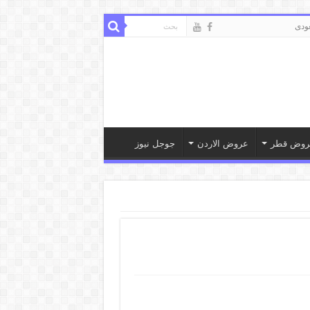
ودى
روض قطر
عروض الاردن
جوجل نيوز