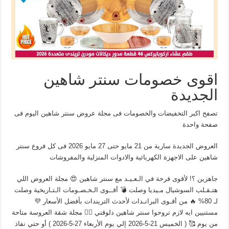
اقوى خصومات سنتر شاهين
الجديدة
تصفح اكبر التخفيضات والخصومات فى مجلة عروض سنتر شاهين اليوم فى
صفحة واحدة
العروض الجديدة سارية من 21 مايو حتى 27 مايو 2026 فى كل فروع سنتر
شاهين على الاجهزة الكهربائية والادوات المنزلية والمفروشات
جاهزين ؟! لأقوى فرحة في الـعـيـد مع سنتر شاهين 😍 مجلة العروض اللي
هتـقـلب السوشيال مـيديا وصلت 💣 أقــوى الـخـصـومات الـتـاريخية وصلت
لـ 80% 🔥 من أقـوى البرانـدات لأحدث التريندات بأفضل الأسعار 💜
مستنيين ايه لازم تروحوا سنتر شاهين دلوقتي 🏃‍♀️ مجلة شقة العروسة متاحة
من يوم 🥰 ( الخميس 21-5-2026 إلي يوم الأربعاء 27-5-2026 ) أو حتي نفاذ