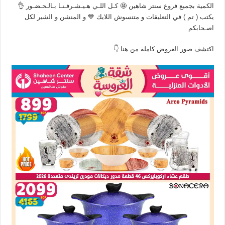
الكمية بجميع فروع سنتر شاهين 🤩 كـل اللـي هـيـشـرفـنـا بـالـحـضـور 👌
يكتب ( تم ) في التعليقات و متنسوش اللايك 💙 و المنشن و الشير لكل
اصـحابكم
اكتشف صور العروض كاملة من هنا 👇