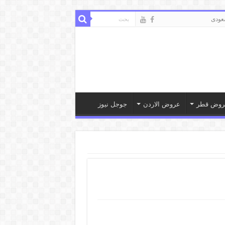
ودى
روض قطر
عروض الاردن
جوجل نيوز