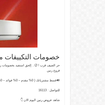
خصومات التكييفات م
فروع رنين
🔊قسط مشترياتك ( 0% مقدم – 0% فوائد – 0% مصاريف إدارية)
للتواصل : 16113
شاهد
عروض رنين
اليوم الان 👇