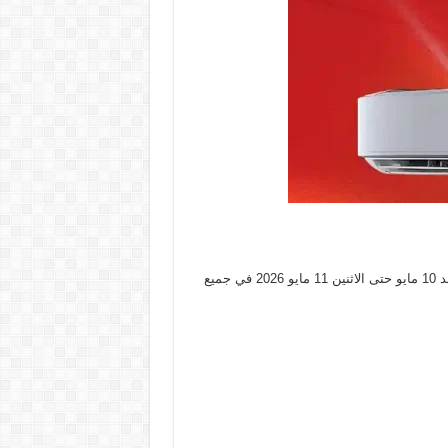
حر الصيف قرب ! 🥵.. إلحق استفيد بخصومات رنين على التكييفات واشتري تكييف لبيتك بأوفر سعر😉💥 العروض سارية من يوم الاحد 10 مايو حتى الاثنين 11 مايو 2026 في جميع