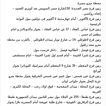
محطة مترو مسرة.
رنين
فرع مصر الجديدة: 130شارع جسر السويس بعد كوبري التجنيد –
إتجاه روكسي .
رنين
فرع 6أكتوبر : أمام جهازمدينة 6 أكتوبر فى دولفين مول البوابة
الرئيسية .
رنين
فرع عباس_العقاد : 37 ش عباس العقاد – بجوار ماكدونالدز و امام
مطعم ام حسن .
رنين
فرع لاظوغلي :14 ب شارع نوبار ميدان لاظوغلي _ بالقرب من محطة
مترو سعد زغلول
رنين
فرع فيصل : الطالبية فيصل _ داخل فرست مول
رنين
فرع شبرا الخيمة – أمام قسم اول شبرا الخيمة – امام مستشفى
النيل .
رنين
فرع المقطم : 39 شارع 9 المقطم أمام سيراميك كليوباترا بجوار
أورانج
رنين
فرع عين شمس : مول غنيم عين شمس الشرقية بجوار محطة مترو
عزبة النخل بجوار حلوانى لبنان
رنين
فرع المحلة : ميدان المشحمة – فوق اولاد رجب – المحلة الكبرى –
الغربية
رنين
فرع طنطا : 255 ش الجلاء مول مصر للتامين ميدان الجمهورية طنطا
رنين
فرع الزقازيق: القومية – شارع طلبة عويضة أمام المصرية بلازا بجوار