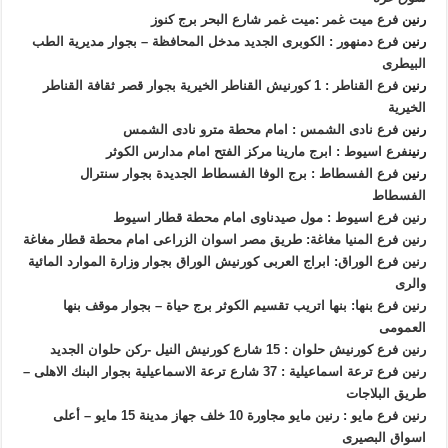
رنين
فرع ميت غمر :ميت غمر شارع البحر برج كنوز
رنين
فرع دمنهور : الكوبرى الجديد مدخل المحافظة – بجوار مديرية الطب
البيطرى
رنين
فرع القناطر : 1 كورنيش القناطر الخيرية بجوار قصر ثقافة القناطر
الخيرية
رنين
فرع نادى الشمس : امام محطة مترو نادى الشمس
رنين
فرع اسيوط : ابرج مارينا مركز الفتح امام مدارس الكوثر
رنين
فرع الفسطاط : برج الوفا الفسطاط الجديدة بجوار سنترال
الفسطاط
رنين فرع اسيوط : مول صيدناوى امام محطة قطار اسيوط
رنين فرع المنيا مغاغة: طريق مصر اسوان الزراعى امام محطة قطار مغاغة
رنين فرع الوراق: ابراج العربى كورنيش الوراق بجوار وزارة الموارد المائية
والرى
رنين فرع بنها: بنها اتريب تقسيم الكوثر برج حياة – بجوار موقف بنها
العمومى
رنين فرع كورنيش حلوان : 15 شارع كورنيش النيل -ركن حلوان الجديد
رنين فرع ترعة اسماعيلية : 37 شارع ترعة الاسماعيلية بجوار البنك الاهلى –
طريق البلاجات
رنين فرع مايو : رنين مايو مجاورة 10 خلف جهاز مدينة 15 مايو – أعلى
اسواق البصيرى