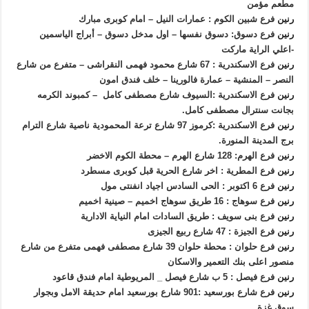
مطعم مؤمن
رنين
فرع شبين الكوم : عمارات النيل – امام كوبرى مبارك
رنين
فرع دسوق: دسوق نفسها – اول مدخل دسوق – أبراج الياسمين
-اعلي الراية ماركت
رنين
فرع الاسكندرية : 67 شارع محمود فهمى النقراشى – متفرع من شارع
النصر – المنشية – عمارة فالورينا – خلف فندق امون
رنين
فرع الاسكندرية :السيوف شارع مصطفى كامل – كمبوند الكرمه
بجانت سنترال مصطفى كامل.
رنين
فرع الاسكندرية :كرموز 97 شارع ترعة المحمودية ناصية شارع الترام
برج المدينة المنورة.
رنين
فرع الهرم: 128 شارع الهرم – محطة الكوم الاخضر
رنين
فرع المطرية : اخر شارع الحرية قبل كوبرى مسطرد
رنين
فرع 6 اكتوبر : الحى السادس اجياد انفنتى مول
رنين
فرع سوهاج : 16 طريق سوهاج اخميم – صينية اخميم
رنين
فرع بنى سويف : طريق السادات امام النياية الادارية
رنين
فرع الجيزة : 47 شارع ربيع الجيزى
رنين
فرع حلوان : محطة حلوان 39 شارع مصطفى فهمى متفرع من شارع
منصور اعلى بنك التعمير والاسكان
رنين
فرع فيصل : 5 ب شارع فيصل _ المريوطية امام فندق قاعود
رنين
فرع شارع بورسعيد :901 شارع بورسعيد امام حديقة الامل وبجوار
سوق غزة