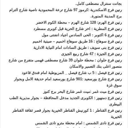
بجانت سنترال مصطفى كامل.
رنين
فرع الاسكندرية :كرموز 97 شارع ترعة المحمودية ناصية شارع الترام
برج المدينة المنورة.
رنين
فرع الهرم: 128 شارع الهرم – محطة الكوم الاخضر
رنين
فرع المطرية : اخر شارع الحرية قبل كوبرى مسطرد
رنين
فرع 6 اكتوبر : الحى السادس اجياد انفنتى مول
رنين
فرع سوهاج : 16 طريق سوهاج اخميم – صينية اخميم
رنين
فرع بنى سويف : طريق السادات امام النياية الادارية
رنين
فرع الجيزة : 47 شارع ربيع الجيزى
رنين
فرع حلوان : محطة حلوان 39 شارع مصطفى فهمى متفرع من شارع
منصور اعلى بنك التعمير والاسكان
رنين
فرع فيصل : 5 ب شارع فيصل _ المريوطية امام فندق قاعود
رنين
فرع شارع بورسعيد :901 شارع بورسعيد امام حديقة الامل وبجوار
سوق غزة
رنين
فرع ميت غمر :ميت غمر شارع البحر برج كنوز
رنين
فرع دمنهور : الكوبرى الجديد مدخل المحافظة – بجوار مديرية الطب
البيطرى
رنين
فرع القناطر : 1 كورنيش القناطر الخيرية بجوار قصر ثقافة القناطر
الخيرية
رنين
فرع نادى الشمس : امام محطة مترو نادى الشمس