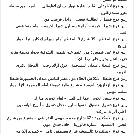
رنين
فرع لاظوغلي :14 ب شارع نوبار ميدان لاظوغلي _ بالقرب من محطة
مترو سعد زغلول
رنين
فرع فيصل : الطالبية فيصل _ داخل فرست مول
رنين
فرع شبرا الخيمة – أمام قسم اول شبرا الخيمة – امام مستشفى
النيل .
رنين
فرع المقطم : 39 شارع 9 المقطم أمام سيراميك كليوباترا بجوار
أورانج
رنين
فرع عين شمس : مول غنيم عين شمس الشرقية بجوار محطة مترو
عزبة النخل بجوار حلوانى لبنان
رنين
فرع المحلة : ميدان المشحمة – فوق اولاد رجب – المحلة الكبرى –
الغربية
رنين
فرع طنطا : 255 ش الجلاء مول مصر للتامين ميدان الجمهورية طنطا
رنين
فرع الزقازيق: القومية – شارع طلبة عويضة أمام المصرية بلازا بجوار
مطعم مؤمن
رنين
فرع شبين الكوم : عمارات النيل – امام كوبرى مبارك
رنين
فرع دسوق: دسوق نفسها – اول مدخل دسوق – أبراج الياسمين
-اعلي الراية ماركت
رنين
فرع الاسكندرية : 67 شارع محمود فهمى النقراشى – متفرع من شارع
النصر – المنشية – عمارة فالورينا – خلف فندق امون
رنين
فرع الاسكندرية :السيوف شارع مصطفى كامل – كمبوند الكرمه