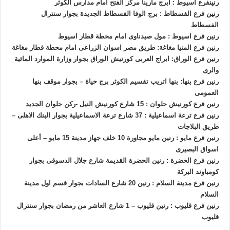
رنين
فرع اسيوط : ابرج مارينا مركز الفتح امام مدارس الكوثر
رنين
فرع الفسطاط : برج الوفا الفسطاط الجديدة بجوار سنترال
الفسطاط
رنين فرع اسيوط : مول صيدناوى امام محطة قطار اسيوط
رنين فرع المنيا مغاغة: طريق مصر اسوان الزراعى امام محطة قطار مغاغة
رنين فرع الوراق: ابراج العربى كورنيش الوراق بجوار وزارة الموارد المائية
والرى
رنين فرع بنها: بنها اتريب تقسيم الكوثر برج حياة – بجوار موقف بنها
العمومى
رنين فرع كورنيش حلوان : 15 شارع كورنيش النيل -ركن حلوان الجديد
رنين فرع ترعة اسماعيلية : 37 شارع ترعة الاسماعيلية بجوار البنك الاهلى –
طريق البلاجات
رنين فرع مايو : رنين مايو مجاورة 10 خلف جهاز مدينة 15 مايو – أعلى
اسواق البصيرى
رنين فرع الحضرة : رنين الحضرة القديمة شارع جلال الدسوقى بجوار
كومباوند البركة
رنين فرع مدينة السلام : رنين 20 شارع السادات بجوار قسم اول مدينة
السلام
رنين فرع قليوب : رنين قليوب – 1 شارع العاشر من رمضان بجوار سنترال
قليوب