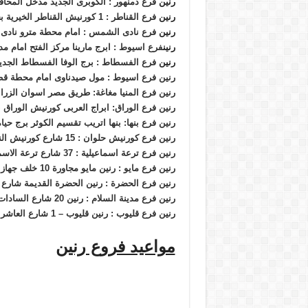
رنين
فرع دمنهور : الكوبرى الجديد مدخل المحاف
رنين
فرع القناطر : 1 كورنيش القناطر الخيرية بجوار قصر ثقافة القناطر الخيرية
رنين
فرع نادى الشمس : امام محطة مترو ناد
رنين
فرع اسيوط : ابرج مارينا مركز الفتح امام م
رنين
فرع الفسطاط : برج الوفا الفسطاط الجدي
رنين فرع اسيوط : مول صيدناوى امام محطة ق
رنين فرع المنيا مغاغة: طريق مصر اسوان الزر
رنين فرع الوراق: ابراج العربى كورنيش الوراق بج
رنين فرع بنها: بنها اتريب تقسيم الكوثر برج حي
رنين فرع كورنيش حلوان : 15 شارع كورنيش النيل -ركن حلوان الجديد
رنين فرع ترعة اسماعيلية : 37 شارع ترعة الاسماعيلية بجوار البنك الاهلى – طريق البلاجات
رنين فرع مايو : رنين مايو مجاورة 10 خلف جهاز مدينة 15 مايو – أعلى اسواق البصيرى
رنين فرع الحضرة : رنين الحضرة القديمة شارع ج
رنين فرع مدينة السلام : رنين 20 شارع السادات بجوار قسم اول مدينة السلام
رنين فرع قليوب : رنين قليوب – 1 شارع العاشر من رمضان بجوار سنترال قليوب
مواعيد فروع رنين