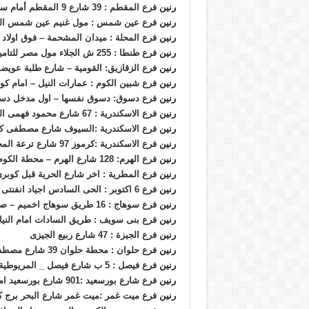
رنين
فرع المقطم : 39 شارع 9 المقطم أمام سيراميك كليوباترا بجوار أورانج
رنين
فرع عين شمس : مول غنيم عين شمس الشرقي
رنين
فرع المحلة : ميدان المشحمة – فوق اولاد ر
رنين
فرع طنطا : 255 ش الجلاء مول مصر للتامين ميدان الجمهورية طنطا
رنين
فرع الزقازيق: القومية – شارع طلبة عويضة
رنين
فرع شبين الكوم : عمارات النيل – امام كو
رنين
فرع دسوق: دسوق نفسها – اول مدخل دسوق 
رنين
فرع الاسكندرية : 67 شارع محمود فهمى النقراشى – متفرع من شارع النصر – المنشية – عمارة فالورينا – خلف فندق امون
رنين
فرع الاسكندرية :السيوف شارع مصطفى كا
رنين
فرع الاسكندرية :كرموز 97 شارع ترعة المحمودية ناصية شارع الترام برج المدينة المنورة.
رنين
فرع الهرم: 128 شارع الهرم – محطة الكوم الاخضر
رنين
فرع المطرية : اخر شارع الحرية قبل كوب
رنين
فرع 6 اكتوبر : الحى السادس اجياد انفنتى مول
رنين
فرع سوهاج : 16 طريق سوهاج اخميم – صينية اخميم
رنين
فرع بنى سويف : طريق السادات امام النياية
رنين
فرع الجيزة : 47 شارع ربيع الجيزى
رنين
فرع حلوان : محطة حلوان 39 شارع مصطفى فهمى متفرع من شارع منصور اعلى بنك التعمير والاسكان
رنين
فرع فيصل : 5 ب شارع فيصل _ المريوطية امام فندق قاعود
رنين
فرع شارع بورسعيد :901 شارع بورسعيد امام حديقة الامل وبجوار سوق غزة
رنين
فرع ميت غمر :ميت غمر شارع البحر برج ك