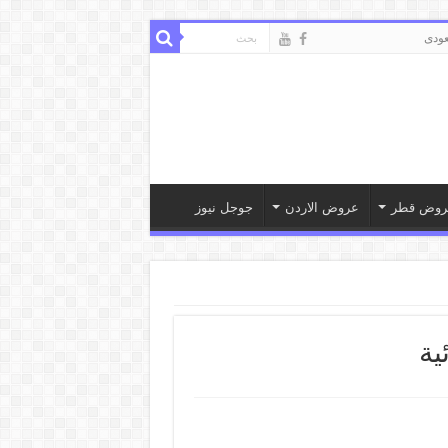
ودى
روض قطر
عروض الاردن
جوجل نيوز