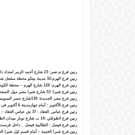
رنين
فرع م.نصر: 23 شارع أحمد الزمر امتداد ذاكر حسين بعد سوق السيارات – الحي العاشر .
رنين
فرع الهرم:32 مدينة بيتكو محطة مشعل شارع الهرم .
رنين
فرع الهرم: 128 شارع الهرم – محطة الكوم الاخضر.
رنين
فرع شبرا: 53 شارع شبرا مصر مول السعد أمام مكتبة المحبة – محطة مترو مسرة.
رنين
فرع مصر الجديدة: 130شارع جسر السويس بعد كوبري التجنيد – إتجاه روكسي .
رنين
فرع 6أكتوبر : أمام جهازمدينة 6 أكتوبر فى دولفين مول البوابة الرئيسية .
رنين
فرع عباس_العقاد : 37 ش عباس العقاد – بجوار ماكدونالدز و امام مطعم ام حسن .
رنين
فرع لاظوغلي :14 ب شارع نوبار ميدان لاظوغلي _ بالقرب من محطة مترو سعد زغلول
رنين
فرع فيصل : الطالبية فيصل _ داخل فرست
رنين
فرع شبرا الخيمة – أمام قسم اول شبرا الخ