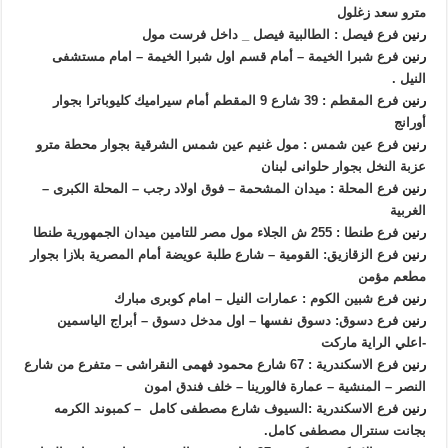
مترو سعد زغلول
رنين
فرع فيصل : الطالبية فيصل _ داخل فرست مول
رنين
فرع شبرا الخيمة – أمام قسم اول شبرا الخيمة – امام مستشفى
النيل .
رنين
فرع المقطم : 39 شارع 9 المقطم أمام سيراميك كليوباترا بجوار
أورانج
رنين
فرع عين شمس : مول غنيم عين شمس الشرقية بجوار محطة مترو
عزبة النخل بجوار حلوانى لبنان
رنين
فرع المحلة : ميدان المشحمة – فوق اولاد رجب – المحلة الكبرى –
الغربية
رنين
فرع طنطا : 255 ش الجلاء مول مصر للتامين ميدان الجمهورية طنطا
رنين
فرع الزقازيق: القومية – شارع طلبة عويضة أمام المصرية بلازا بجوار
مطعم مؤمن
رنين
فرع شبين الكوم : عمارات النيل – امام كوبرى مبارك
رنين
فرع دسوق: دسوق نفسها – اول مدخل دسوق – أبراج الياسمين
-اعلي الراية ماركت
رنين
فرع الاسكندرية : 67 شارع محمود فهمى النقراشى – متفرع من شارع
النصر – المنشية – عمارة فالورينا – خلف فندق امون
رنين
فرع الاسكندرية :السيوف شارع مصطفى كامل – كمبوند الكرمه
بجانت سنترال مصطفى كامل.