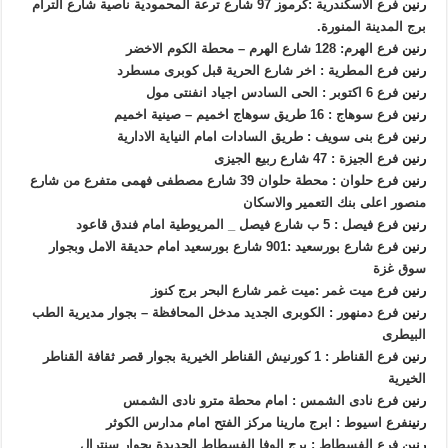
رنين
فرع الاسكندرية :كرموز 97 شارع ترعة المحمودية ناصية شارع الترام
برج المدينة المنورة.
رنين
فرع الهرم: 128 شارع الهرم – محطة الكوم الاخضر
رنين
فرع المطرية : اخر شارع الحرية قبل كوبرى مسطرد
رنين
فرع 6 اكتوبر : الحى السادس اجياد انفنتى مول
رنين
فرع سوهاج : 16 طريق سوهاج اخميم – صينية اخميم
رنين
فرع بنى سويف : طريق السادات امام النياية الادارية
رنين
فرع الجيزة : 47 شارع ربيع الجيزى
رنين
فرع حلوان : محطة حلوان 39 شارع مصطفى فهمى متفرع من شارع
منصور اعلى بنك التعمير والاسكان
رنين
فرع فيصل : 5 ب شارع فيصل _ المريوطية امام فندق قاعود
رنين
فرع شارع بورسعيد :901 شارع بورسعيد امام حديقة الامل وبجوار
سوق غزة
رنين
فرع ميت غمر :ميت غمر شارع البحر برج كنوز
رنين
فرع دمنهور : الكوبرى الجديد مدخل المحافظة – بجوار مديرية الطب
البيطرى
رنين
فرع القناطر : 1 كورنيش القناطر الخيرية بجوار قصر ثقافة القناطر
الخيرية
رنين
فرع نادى الشمس : امام محطة مترو نادى الشمس
رنين
فرع اسيوط : ابرج مارينا مركز الفتح امام مدارس الكوثر
رنين
فرع الفسطاط : برج الوفا الفسطاط الجديدة بجوار سنترال