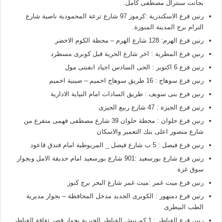
بجانت سنترال مصطفى كامل.
رنين فرع الاسكندرية :كرموز 97 شارع ترعة المحمودية ناصية شارع
الترام برج المدينة المنورة.
رنين فرع الهرم: 128 شارع الهرم – محطة الكوم الاخضر
رنين فرع المطرية : اخر شارع الحرية قبل كوبرى مسطرد
رنين فرع 6 اكتوبر : الحى السادس اجياد انفنتى مول
رنين فرع سوهاج : 16 طريق سوهاج اخميم – صينية اخميم
رنين فرع بنى سويف : طريق السادات امام النياية الادارية
رنين فرع الجيزة : 47 شارع ربيع الجيزى
رنين فرع حلوان : محطة حلوان 39 شارع مصطفى فهمى متفرع من
شارع منصور اعلى بنك التعمير والاسكان
رنين فرع فيصل : 5 ب شارع فيصل _ المريوطية امام فندق قاعود
رنين فرع شارع بورسعيد :901 شارع بورسعيد امام حديقة الامل وبجوار
سوق غزة
رنين فرع ميت غمر :ميت غمر شارع البحر برج كنوز
رنين فرع دمنهور : الكوبرى الجديد مدخل المحافظة – بجوار مديرية
الطب البيطرى
رنين فرع القناطر : 1 كورنيش القناطر الخيرية بجوار قصر ثقافة القناطر