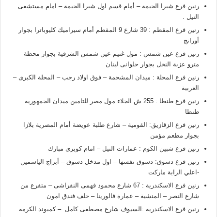
رنين فرع شبرا الخيمة – أمام قسم اول شبرا الخيمة – امام مستشفى
النيل .
رنين فرع المقطم : 39 شارع 9 المقطم أمام سيراميك كليوباترا بجوار
أورانج
رنين فرع عين شمس : مول غنيم عين شمس الشرقية بجوار محطة
مترو عزبة النخل بجوار حلوانى لبنان
رنين فرع المحلة : ميدان المشحمة – فوق اولاد رجب – المحلة الكبرى –
الغربية
رنين فرع طنطا : 255 ش الجلاء مول مصر للتامين ميدان الجمهورية
طنطا
رنين فرع الزقازيق: القومية – شارع طلبة عويضة أمام المصرية بلازا
بجوار مطعم مؤمن
رنين فرع شبين الكوم : عمارات النيل – امام كوبرى مبارك
رنين فرع دسوق: دسوق نفسها – اول مدخل دسوق – أبراج الياسمين
-اعلي الراية ماركت
رنين فرع الاسكندرية : 67 شارع محمود فهمى النقراشى – متفرع من
شارع النصر – المنشية – عمارة فالورينا – خلف فندق امون
رنين فرع الاسكندرية :السيوف شارع مصطفى كامل – كمبوند الكرمه