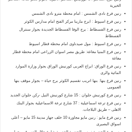
الخيرية
رنين فرع نادى الشمس : امام محطة مترو نادى الشمس
رنين فرع اسيوط : ابرج مارينا مركز الفتح امام مدارس الكوثر
رنين فرع الفسطاط : برج الوفا الفسطاط الجديدة بجوار سنترال
الفسطاط
رنين فرع اسيوط : مول صيدناوى امام محطة قطار اسيوط
رنين فرع المنيا مغاغة: طريق مصر اسوان الزراعى امام محطة قطار
مغاغة
رنين فرع الوراق: ابراج العربى كورنيش الوراق بجوار وزارة الموارد
المائية والرى
رنين فرع بنها: بنها اتريب تقسيم الكوثر برج حياة – بجوار موقف بنها
العمومى
رنين فرع كورنيش حلوان : 15 شارع كورنيش النيل -ركن حلوان الجديد
رنين فرع ترعة اسماعيلية : 37 شارع ترعة الاسماعيلية بجوار البنك
الاهلى – طريق البلاجات.
رنين فرع مايو : رنين مايو مجاورة 10 خلف جهاز مدينة 15 مايو – أعلى
اسواق البصيرى
رنين فرع الحضرة : رنين الحضرة القديمة شارع جلال الدسوقى بجوار