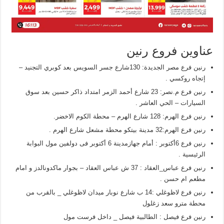
عناوين فروع رنين
رنين فرع مصر الجديدة: 130شارع جسر السويس بعد كوبري التجنيد –
إتجاه روكسي .
رنين فرع م.نصر: 23 شارع أحمد الزمر امتداد ذاكر حسين بعد سوق
السيارات – الحي العاشر .
رنين فرع الهرم: 128 شارع الهرم – محطة الكوم الاخضر.
رنين فرع الهرم:32 مدينة بيتكو محطة مشعل شارع الهرم .
رنين فرع 6أكتوبر : أمام جهازمدينة 6 أكتوبر فى دولفين مول البوابة
الرئيسية .
رنين فرع عباس_العقاد : 37 ش عباس العقاد – بجوار ماكدونالدز و امام
مطعم ام حسن .
رنين فرع لاظوغلي :14 ب شارع نوبار ميدان لاظوغلي _ بالقرب من
محطة مترو سعد زغلول
رنين فرع فيصل : الطالبية فيصل _ داخل فرست مول