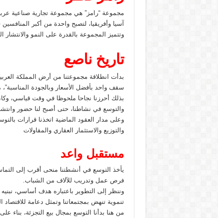
مجموعة “رامز” هي مجموعة تجارية صناعية عربية 
آسيا وأفريقيا، لتصبح واحدة من أكبر المنافسين ف
وتتميز المجموعة بالقدرة على النمو والانتشار ا
تاريخ ناصع
بدأت انطلاقة مجموعتنا من أرض المملكة العربية ا
سقف واحد بأفضل الأسعار وبالجودة المناسبة”، 
بذلك أحرزنا نجاحا ملحوظا في وقت قياسي، وكان 
والتوسع في نشاطنا، حتى أصبح لنا حضور وانتشا
وعلى مدار العقود الماضية اتخذنا قرارات بالتو
والتوزيع والاستثمار العقاري والمقاولات
مستقبل واعد
يأخذ التوسع في أنشطتنا منحى أقرب إلى التماس 
فرص عمل وتدريب للآلاف من الشباب.
وننظر إلى التطوير باعتباره هدف أساسي، نبنيه
تنموية تنهض بمجتمعاتنا وتمثل دعامة للاقتصاد ال
من هنا بدأنا التوسع بمجال بيع التجزئة، بناء على خطة واضحة تستهدف وصول عدد فروعنا