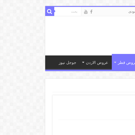
ودى
روض قطر
عروض الاردن
جوجل نيوز