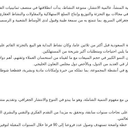
المنشأ، عالمية الانتشار، متنوعة النشاط، بدأت انطلاقتها في منتصف ثمانينيات ا
ي مجالات بيع التجزئة والتوزيع وإنتاج السلع الاستهلاكية والمقاولات والنشاط العقا
لجغرافي السريع، بما تتمتع به من سمعة طيبة وقبول لدى الأوساط الشعبية و الرسمية 
لسعودية قبل أكثر من ثلاثين عاما، وكان نشاط البداية هو البيع بالتجزئة القائم على
ما يلبي احتياجات ومتطلبات أكبر شريحة من المستهلكين.
النمو الكبير في حجم المبيعات مع ما لقيناه من استحسان العملاء وثقتهم، أهم دواف
ر في العديد من الدول، وبالأخص دول مجلس التعاون الخليجي.
سع في أنشطة المجموعة، بما نملكه من خبرة وإمكانات مادية وبشرية، فقطعنا شوطا في
مع مفهوم التنمية الشاملة، وهو ما يبدو في التنوع والانتشار الجغرافي، وتقديم من
 على نجاحات سنوات سابقة، ونحقق به مزيدا من التقدم الفكري والتقني والبشري ال
عالمي.
 إلى 90 فرعا خلال السنوات المقبلة لتوفير احتياجات أكبر عدد ممكن من المستهلكين.