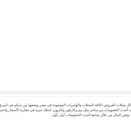
 مجلات العروض لكافة المحلات والهايبرات الموجودة فى مصر ويضعها بين يديكم فى اسرع
د أحدث الخصومات من متاجر مثل بيم وكارفور وكازيون. امتلك خبرة في مقارنة الأسعار واخ
توفير المال من خلال متابعة أحدث التخفيضات أول بأول.