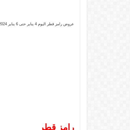
عروض رامز قطر اليوم 4 يناير حتى 6 يناير 2024 عروض الويك اند
رامز قطر