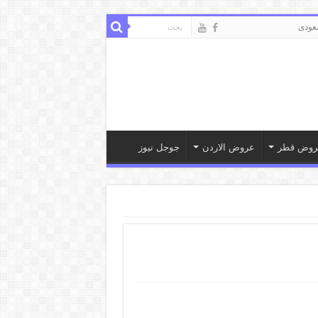
ودى
روض قطر
عروض الاردن
جوجل نيوز