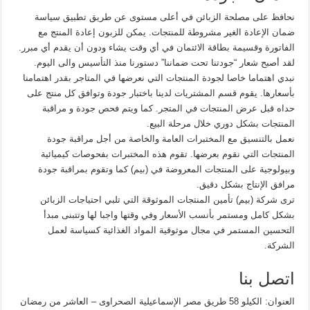
نحافظ على مصلحة الزبائن في أعلى مستوى عن طريق تطبيق سياسة
ضمان الإعادة الغير مشروطة للمنتجات. يمكن للزبون إعادة المنتج مع
الفاتورة وقسيمة بطاقة الائتمان في أي وقت يشاء ودون أن يقدم أي مبرر.
لقد أصبح شعار “جودتنا تحت ضماننا” دستورنا منذ التأسيس والى اليوم.
نبدي اهتماما خاصا لجودة المنتجات التي نعرضها في المتاجر بقدر اهتمامنا
بأسعارها. يقوم قسم المشتريات لدينا باختبار جودة وتوافق كل منتج على
حداه قبل عرض المنتجات في المتجر. كما ويتم فحص جودة و مراقبة
المنتجات بشكل دوري خلال مرحلة البيع.
نعمل بالتنسيق مع المختبرات العامة والخاصة من أجل مراقبة جودة
المنتجات التي نقوم بعرضها. تقوم هذه المختبرات بفحوصات كيميائية
وبيولوجية على المنتجات المعروضة في (بيم) كما وتقوم بمراقبة جودة
مرافق الإنتاج بشكل دقيق.
ترى شركة (بيم) تأمين المنتجات الموثوقة التي تلبي احتياجات الزبائن
بشكل كامل ومستمر بأنسب الأسعار وفي وقتها واجبا لها وتتبنى مبدأ
التحسين المستمر في مجال موثوقية المواد الغذائية كسياسة لعمل
الشركة.
اتصل بنا
العنوان: الكيلو 58 طريق مصر الإسماعيلية الصحراوى – العاشر من رمضان