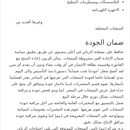
البلاستسكات ومستلزمات المطبخ
الاجهزة الكهربائية
وغيرها العديد من
المنتجات المختلفة
ضمان الجودة
نحافظ على مصلحة الزبائن في أعلى مستوى عن طريق تطبيق سياسة
ضمان الإعادة الغير مشروطة للمنتجات. يمكن للزبون إعادة المنتج مع
الفاتورة وقسيمة بطاقة الائتمان في أي وقت يشاء ودون أن يقدم أي مبرر.
لقد أصبح شعار “جودتنا تحت ضماننا” دستورنا منذ التأسيس والى اليوم.
نبدي اهتماما خاصا لجودة المنتجات التي نعرضها في المتاجر بقدر اهتمامنا
بأسعارها. يقوم قسم المشتريات لدينا باختبار جودة وتوافق كل منتج على
حداه قبل عرض المنتجات في المتجر. كما ويتم فحص جودة و مراقبة
المنتجات بشكل دوري خلال مرحلة البيع.
نعمل بالتنسيق مع المختبرات العامة والخاصة من أجل مراقبة جودة
المنتجات التي نقوم بعرضها. تقوم هذه المختبرات بفحوصات كيميائية
وبيولوجية على المنتجات المعروضة في (بيم) كما وتقوم بمراقبة جودة
مرافق الإنتاج بشكل دقيق.
ترى شركة (بيم) تأمين المنتجات الموثوقة التي تلبي احتياجات الزبائن