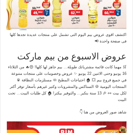
اكتشف اقوى عروض بيم اليوم التى تشمل على منتجات عديدة تجدها كلها
فى صفحة واحدة 📢
عروض الاسبوع من بيم ماركت
🛒 مهما كانت قائمة مشترياتك طويلة… بيم جاهز لها كلها! 😍🔥 من الثلاثاء
16 يونيو وحتى الاثنين 22 يونيو ✨ عروض وخصومات على منتجات متنوعة
في جميع فروع بيم 💥 🏠 احتياجات المطبخ 🧼 مستلزمات النظافة 🥫
المنتجات اليومية 🍪 السناكس والمشروبات وكتير غيرهم بأسعار توفر أكتر
لكل بيت 👀 🎉 13 سنة بنكبر… والتوفير بيكتر! 🏠 كل طلبات البيت… تحت
البيت
شاهد صور العروض من هنا 👇