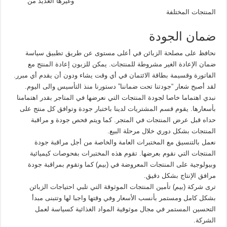
وغيرها العديد من
المنتجات المختلفة
ضمان الجودة
نحافظ على مصلحة الزبائن في أعلى مستوى عن طريق تطبيق سياسة
ضمان الإعادة الغير مشروطة للمنتجات. يمكن للزبون إعادة المنتج مع
الفاتورة وقسيمة بطاقة الائتمان في أي وقت يشاء ودون أن يقدم أي مبرر.
لقد أصبح شعار “جودتنا تحت ضماننا” دستورنا منذ التأسيس والى اليوم.
نبدي اهتماما خاصا لجودة المنتجات التي نعرضها في المتاجر بقدر اهتمامنا
بأسعارها. يقوم قسم المشتريات لدينا باختبار جودة وتوافق كل منتج على
حداه قبل عرض المنتجات في المتجر. كما ويتم فحص جودة و مراقبة
المنتجات بشكل دوري خلال مرحلة البيع.
نعمل بالتنسيق مع المختبرات العامة والخاصة من أجل مراقبة جودة
المنتجات التي نقوم بعرضها. تقوم هذه المختبرات بفحوصات كيميائية
وبيولوجية على المنتجات المعروضة في (بيم) كما وتقوم بمراقبة جودة
مرافق الإنتاج بشكل دقيق.
ترى شركة (بيم) تأمين المنتجات الموثوقة التي تلبي احتياجات الزبائن
بشكل كامل ومستمر بأنسب الأسعار وفي وقتها واجبا لها وتتبنى مبدأ
التحسين المستمر في مجال موثوقية المواد الغذائية كسياسة لعمل
الشركة.