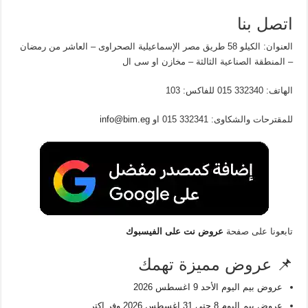
اتصل بنا
العنوان: الكيلو 58 طريق مصر الإسماعيلية الصحراوى – العاشر من رمضان
– المنطقة الصناعية الثالثة – مخازن او سى ال
الهاتف: 332340 015 للفاكس: 103
للمقترحات والشكاوى: 332341 015 او
info@bim.eg
تابعونا على صفحة
عروض نت على الفيسبوك
📌 عروض مميزة تهمك
عروض بيم اليوم الأحد 9 اغسطس 2026
عروض بيم اليوم 8 حتى 31 اغسطس 2026 وفر اكتر