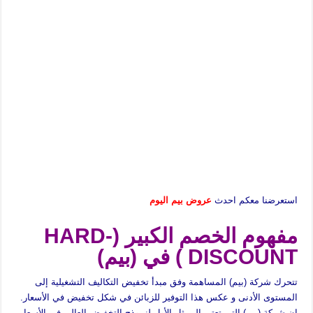
استعرضنا معكم احدث
عروض بيم اليوم
مفهوم الخصم الكبير (HARD-
DISCOUNT ) في (بيم)
تتحرك شركة (بيم) المساهمة وفق مبدأ تخفيض التكاليف التشغيلية إلى
المستوى الأدنى و عكس هذا التوفير للزبائن في شكل تخفيض في الأسعار.
ان شركة (بيم) التي تعتبر الممثل الأول لنموذج التخفيض العالي في الأسعار