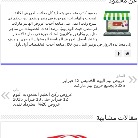
عن محمود
محمود كاتب متخصص بتغطية كل مجلات العروض لكافة
المحلات والهايبرات الموجودة فى مصر ويضعها بين يديكم فى
اسرع وقت اعمل على متابعة أحدث عروض الهايبر ماركت
في مصر، حيث اقوم يوميًا برصد أحدث الخصومات من متاجر
مثل بيم وكارفور وكازيون. امتلك خبرة في مقارنة الأسعار
واختيار أفضل العروض المناسبة للمستهلك المصري، واهدف
إلى مساعدة الزوار في توفير المال من خلال متابعة أحدث التخفيضات أول بأول.
السابق
عروض بيم اليوم الخميس 13 فبراير
2025 بجميع فروع بيم ماركت
التالي
عروض ركن العثيم السعودية اليوم
12 فبراير حتى 18 فبراير 2025
عروض 20% استرداد نقدى
مقالات مشابهة