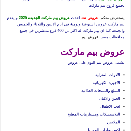
بجميع فروع بيم ماركت
يستعرض معكم
عروض نت
احدث
عروض بيم ماركت الجديدة 2025
و يقدم
بيم ماركت عروض اسبوعية ويومية فى ايام الاثنين والثلاثاء والخميس
والجمعة كما ان بيم ماركت له اكثر من 400 فرع منتشرين فى جميع
محافظات مصر
عروض بيم
عروض بيم ماركت
تشمل عروض بيم اليوم على عروض
الادوات المنزلية
الاجهزة الكهربائية
السلع والمنتجات الغذائية
الجبن والالبان
لعب الاطفال
البلاستسكات ومستلزمات المطبخ
الملابس
اكسسوارات الموبايل