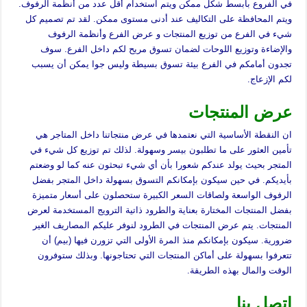
في الفروع بأبسط شكل ممكن ويتم استخدام أقل عدد من أنظمة الرفوف.
ويتم المحافظة على التكاليف عند أدنى مستوى ممكن. لقد تم تصميم كل
شيء في الفرع من توزيع المنتجات و عرض الفرع وأنظمة الرفوف
والإضاءة وتوزيع اللوحات لضمان تسوق مريح لكم داخل الفرع. سوف
تجدون أمامكم في الفرع بيئة تسوق بسيطة وليس جوا يمكن أن يسبب
لكم الإزعاج.
عرض المنتجات
ان النقطة الأساسية التي نعتمدها في عرض منتجاتنا داخل المتاجر هي
تأمين العثور على ما تطلبون بيسر وسهولة. لذلك تم توزيع كل شيء في
المتجر بحيث يولد عندكم شعورا بأن أي شيء تبحثون عنه كما لو وضعتم
بأيديكم. في حين سيكون بإمكانكم التسوق بسهولة داخل المتجر بفضل
الرفوف الواسعة ولصاقات السعر الكبيرة ستحصلون على أسعار متميزة
بفضل المنتجات المختارة بعناية والطرود ذاتية الترويج المستخدمة لعرض
المنتجات. يتم عرض المنتجات في الطرود لنوفر عليكم المصاريف الغير
ضرورية. سيكون بإمكانكم منذ المرة الأولى التي تزورن فيها (بيم) أن
تتعرفوا بسهولة على أماكن المنتجات التي تحتاجونها. وبذلك ستوفرون
الوقت والمال بهذه الطريقة.
اتصل بنا