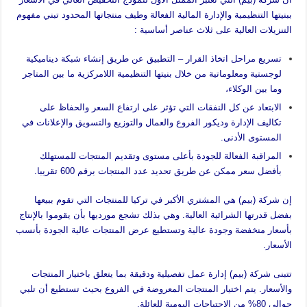
ببنيتها التنظيمية والإدارة المالية الفعالة وطيف منتجاتها المحدود تبني مفهوم
التنزيلات العالية على ثلاث عناصر أساسية :
تسريع مراحل اتخاذ القرار – التطبيق عن طريق إنشاء شبكة ديناميكية
لوجستية ومعلوماتية من خلال بنيتها التنظيمية اللامركزية ما بين المتاجر
وما بين الوكلاء،
الابتعاد عن كل النفقات التي تؤثر على ارتفاع السعر والحفاظ على
تكاليف الإدارة وديكور الفروع والعمال والتوزيع والتسويق والإعلانات في
المستوى الأدنى.
المراقبة الفعالة للجودة بأعلى مستوى وتقديم المنتجات للمستهلك
بأفضل سعر ممكن عن طريق تحديد عدد المنتجات برقم 600 تقريبا.
إن شركة (بيم) هي المشتري الأكبر في تركيا للمنتجات التي تقوم ببيعها
بفضل قدرتها الشرائية العالية. وهي بذلك تشجع مورديها بأن يقوموا بالإنتاج
بأسعار منخفضة وجودة عالية وتستطيع عرض المنتجات عالية الجودة بأنسب
الأسعار.
تتبنى شركة (بيم) إدارة عمل تفصيلية ودقيقة بما يتعلق باختيار المنتجات
والأسعار. يتم اختيار المنتجات المعروضة في الفروع بحيث تستطيع أن تلبي
حوالي 80% من الاحتياجات اليومية للعائلة.