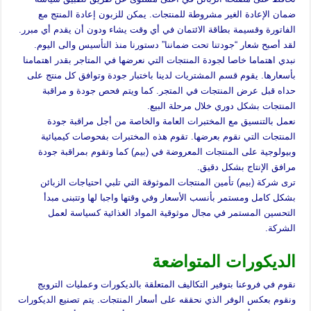
ضمان الإعادة الغير مشروطة للمنتجات. يمكن للزبون إعادة المنتج مع
الفاتورة وقسيمة بطاقة الائتمان في أي وقت يشاء ودون أن يقدم أي مبرر.
لقد أصبح شعار “جودتنا تحت ضماننا” دستورنا منذ التأسيس والى اليوم.
نبدي اهتماما خاصا لجودة المنتجات التي نعرضها في المتاجر بقدر اهتمامنا
بأسعارها. يقوم قسم المشتريات لدينا باختبار جودة وتوافق كل منتج على
حداه قبل عرض المنتجات في المتجر. كما ويتم فحص جودة و مراقبة
المنتجات بشكل دوري خلال مرحلة البيع.
نعمل بالتنسيق مع المختبرات العامة والخاصة من أجل مراقبة جودة
المنتجات التي نقوم بعرضها. تقوم هذه المختبرات بفحوصات كيميائية
وبيولوجية على المنتجات المعروضة في (بيم) كما وتقوم بمراقبة جودة
مرافق الإنتاج بشكل دقيق.
ترى شركة (بيم) تأمين المنتجات الموثوقة التي تلبي احتياجات الزبائن
بشكل كامل ومستمر بأنسب الأسعار وفي وقتها واجبا لها وتتبنى مبدأ
التحسين المستمر في مجال موثوقية المواد الغذائية كسياسة لعمل
الشركة.
الديكورات المتواضعة
نقوم في فروعنا بتوفير التكاليف المتعلقة بالديكورات وعمليات الترويج
ونقوم بعكس الوفر الذي نحققه على أسعار المنتجات. يتم تصنيع الديكورات