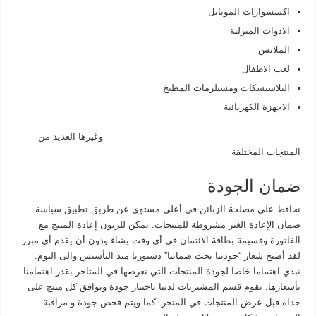
اكسسوارات الموبايل
الادوات المنزلية
الملابس
لعب الاطفال
البلاستسكات ومستلزمات المطبخ
الاجهزة الكهربائية
وغيرها العديد من
المنتجات المختلفة
ضمان الجودة
نحافظ على مصلحة الزبائن في أعلى مستوى عن طريق تطبيق سياسة
ضمان الإعادة الغير مشروطة للمنتجات. يمكن للزبون إعادة المنتج مع
الفاتورة وقسيمة بطاقة الائتمان في أي وقت يشاء ودون أن يقدم أي مبرر.
لقد أصبح شعار “جودتنا تحت ضماننا” دستورنا منذ التأسيس والى اليوم.
نبدي اهتماما خاصا لجودة المنتجات التي نعرضها في المتاجر بقدر اهتمامنا
بأسعارها. يقوم قسم المشتريات لدينا باختبار جودة وتوافق كل منتج على
حداه قبل عرض المنتجات في المتجر. كما ويتم فحص جودة و مراقبة