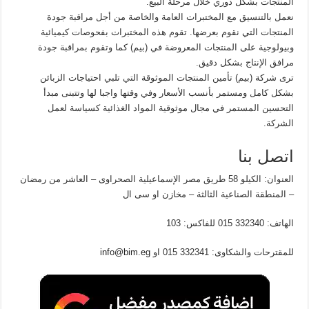
المنتجات بشكل دوري خلال مرحلة البيع.
نعمل بالتنسيق مع المختبرات العامة والخاصة من أجل مراقبة جودة
المنتجات التي نقوم بعرضها. تقوم هذه المختبرات بفحوصات كيميائية
وبيولوجية على المنتجات المعروضة في (بيم) كما وتقوم بمراقبة جودة
مرافق الإنتاج بشكل دقيق.
ترى شركة (بيم) تأمين المنتجات الموثوقة التي تلبي احتياجات الزبائن
بشكل كامل ومستمر بأنسب الأسعار وفي وقتها واجبا لها وتتبنى مبدأ
التحسين المستمر في مجال موثوقية المواد الغذائية كسياسة لعمل
الشركة.
اتصل بنا
العنوان: الكيلو 58 طريق مصر الإسماعيلية الصحراوى – العاشر من رمضان
– المنطقة الصناعية الثالثة – مخازن او سى ال
الهاتف: 332340 015 للفاكس: 103
للمقترحات والشكاوى: 332341 015 او
info@bim.eg