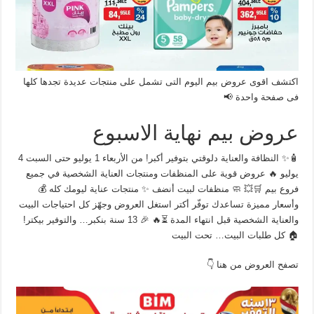
اكتشف اقوى عروض بيم اليوم التى تشمل على منتجات عديدة تجدها كلها
فى صفحة واحدة 📢
عروض بيم نهاية الاسبوع
🧴✨ النظافة والعناية دلوقتي بتوفير أكبر! من الأربعاء 1 يوليو حتى السبت 4
يوليو 🔥 عروض قوية على المنظفات ومنتجات العناية الشخصية في جميع
فروع بيم 🛒💥 🧼 منظفات لبيت أنضف ✨ منتجات عناية ليومك كله 💰
وأسعار مميزة تساعدك توفّر أكتر استغل العروض وجهّز كل احتياجات البيت
والعناية الشخصية قبل انتهاء المدة ⏳🔥 🎉 13 سنة بنكبر… والتوفير بيكتر!
🏠 كل طلبات البيت… تحت البيت
تصفح العروض من هنا 👇