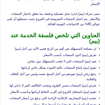
الأسعار.
تتبنى شركة (بيم) إدارة عمل تفصيلية ودقيقة بما يتعلق باختيار المنتجات
والأسعار. يتم اختيار المنتجات المعروضة في الفروع بحيث تستطيع أن تلبي
حوالي 80% من الاحتياجات اليومية للعائلة.
العناوين التي تلخص فلسفة الخدمة عند
(بيم)
إن مصلحة المستهلك هي أهم من الربح قصير الأمد من أجل (بيم).
تعرض (بيم) أجود المنتجات بأنسب الأسعار.
تعيد (بيم) المنتجات التي لا تعجب المستهلك دون نقاش.
تقوم (بيم) بإنتاج المنتجات عالية الجودة بشكل خاص لزبائنها.
يدفع زبائن (بيم) نقودهم من أجل المنتج نفسه وليس من أجل الغلاف
والعلامة.
تعرض (بيم) المنتجات ضمن الطرود وتتجنب التكاليف التي لا داعي لها.
تقوم (بيم) باستئجار الفروع في أقرب النقاط لزبائنها وبأنسب الأسعار.
تتجنب (بيم) المصاريف الإعلانية الزائدة التي ترفع من أسعار المنتجات.
تصنع الديكورات في فروع (بيم) بأبسط شكل ممكن.