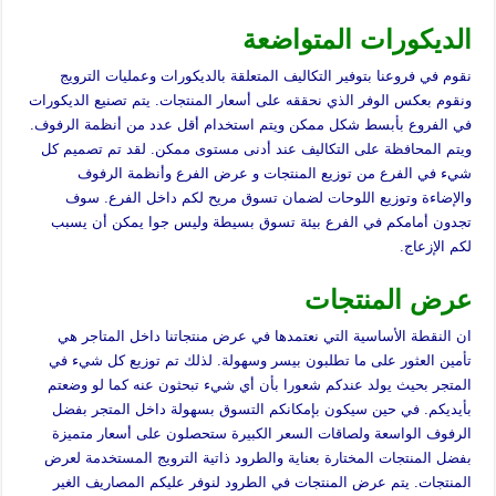
الديكورات المتواضعة
نقوم في فروعنا بتوفير التكاليف المتعلقة بالديكورات وعمليات الترويج
ونقوم بعكس الوفر الذي نحققه على أسعار المنتجات. يتم تصنيع الديكورات
في الفروع بأبسط شكل ممكن ويتم استخدام أقل عدد من أنظمة الرفوف.
ويتم المحافظة على التكاليف عند أدنى مستوى ممكن. لقد تم تصميم كل
شيء في الفرع من توزيع المنتجات و عرض الفرع وأنظمة الرفوف
والإضاءة وتوزيع اللوحات لضمان تسوق مريح لكم داخل الفرع. سوف
تجدون أمامكم في الفرع بيئة تسوق بسيطة وليس جوا يمكن أن يسبب
لكم الإزعاج.
عرض المنتجات
ان النقطة الأساسية التي نعتمدها في عرض منتجاتنا داخل المتاجر هي
تأمين العثور على ما تطلبون بيسر وسهولة. لذلك تم توزيع كل شيء في
المتجر بحيث يولد عندكم شعورا بأن أي شيء تبحثون عنه كما لو وضعتم
بأيديكم. في حين سيكون بإمكانكم التسوق بسهولة داخل المتجر بفضل
الرفوف الواسعة ولصاقات السعر الكبيرة ستحصلون على أسعار متميزة
بفضل المنتجات المختارة بعناية والطرود ذاتية الترويج المستخدمة لعرض
المنتجات. يتم عرض المنتجات في الطرود لنوفر عليكم المصاريف الغير