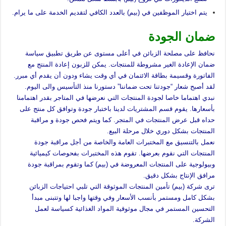
يتم اختيار الموظفين في (بيم) بالعدد الكافي لتقديم الخدمة على ما يرام.
ضمان الجودة
نحافظ على مصلحة الزبائن في أعلى مستوى عن طريق تطبيق سياسة
ضمان الإعادة الغير مشروطة للمنتجات. يمكن للزبون إعادة المنتج مع
الفاتورة وقسيمة بطاقة الائتمان في أي وقت يشاء ودون أن يقدم أي مبرر.
لقد أصبح شعار “جودتنا تحت ضماننا” دستورنا منذ التأسيس والى اليوم.
نبدي اهتماما خاصا لجودة المنتجات التي نعرضها في المتاجر بقدر اهتمامنا
بأسعارها. يقوم قسم المشتريات لدينا باختبار جودة وتوافق كل منتج على
حداه قبل عرض المنتجات في المتجر. كما ويتم فحص جودة و مراقبة
المنتجات بشكل دوري خلال مرحلة البيع.
نعمل بالتنسيق مع المختبرات العامة والخاصة من أجل مراقبة جودة
المنتجات التي نقوم بعرضها. تقوم هذه المختبرات بفحوصات كيميائية
وبيولوجية على المنتجات المعروضة في (بيم) كما وتقوم بمراقبة جودة
مرافق الإنتاج بشكل دقيق.
ترى شركة (بيم) تأمين المنتجات الموثوقة التي تلبي احتياجات الزبائن
بشكل كامل ومستمر بأنسب الأسعار وفي وقتها واجبا لها وتتبنى مبدأ
التحسين المستمر في مجال موثوقية المواد الغذائية كسياسة لعمل
الشركة.