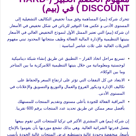
DISCOUNT ) في (بيم)
تتحرك شركة (بيم) المساهمة وفق مبدأ تخفيض التكاليف التشغيلية إلى
المستوى الأدنى و عكس هذا التوفير للزبائن في شكل تخفيض في الأسعار.
ان شركة (بيم) التي تعتبر الممثل الأول لنموذج التخفيض العالي في الأسعار
ببنيتها التنظيمية والإدارة المالية الفعالة وطيف منتجاتها المحدود تبني مفهوم
التنزيلات العالية على ثلاث عناصر أساسية :
تسريع مراحل اتخاذ القرار – التطبيق عن طريق إنشاء شبكة ديناميكية
لوجستية ومعلوماتية من خلال بنيتها التنظيمية اللامركزية ما بين المتاجر
وما بين الوكلاء،
الابتعاد عن كل النفقات التي تؤثر على ارتفاع السعر والحفاظ على
تكاليف الإدارة وديكور الفروع والعمال والتوزيع والتسويق والإعلانات في
المستوى الأدنى.
المراقبة الفعالة للجودة بأعلى مستوى وتقديم المنتجات للمستهلك
بأفضل سعر ممكن عن طريق تحديد عدد المنتجات برقم 600 تقريبا.
إن شركة (بيم) هي المشتري الأكبر في تركيا للمنتجات التي تقوم ببيعها
بفضل قدرتها الشرائية العالية. وهي بذلك تشجع مورديها بأن يقوموا بالإنتاج
بأسعار منخفضة وجودة عالية وتستطيع عرض المنتجات عالية الجودة بأنسب