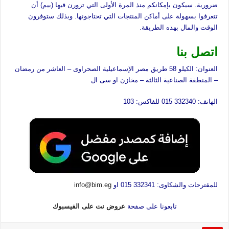
ضرورية. سيكون بإمكانكم منذ المرة الأولى التي تزورن فيها (بيم) أن
تتعرفوا بسهولة على أماكن المنتجات التي تحتاجونها. وبذلك ستوفرون
الوقت والمال بهذه الطريقة.
اتصل بنا
العنوان: الكيلو 58 طريق مصر الإسماعيلية الصحراوى – العاشر من رمضان
– المنطقة الصناعية الثالثة – مخازن او سى ال
الهاتف: 332340 015 للفاكس: 103
للمقترحات والشكاوى: 332341 015 او
info@bim.eg
تابعونا على صفحة
عروض نت على الفيسبوك