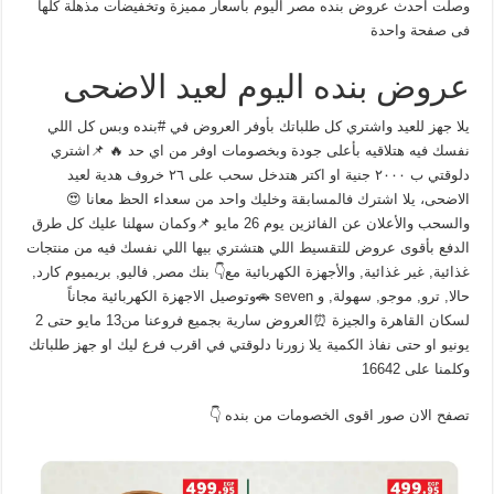
وصلت احدث عروض بنده مصر اليوم باسعار مميزة وتخفيضات مذهلة كلها
فى صفحة واحدة
عروض بنده اليوم لعيد الاضحى
يلا جهز للعيد واشتري كل طلباتك بأوفر العروض في #بنده وبس كل اللي
نفسك فيه هتلاقيه بأعلى جودة وبخصومات اوفر من اي حد 🔥 📌اشتري
دلوقتي ب ٢٠٠٠ جنية او اكتر هتدخل سحب على ٢٦ خروف هدية لعيد
الاضحى، يلا اشترك فالمسابقة وخليك واحد من سعداء الحظ معانا 😍
والسحب والأعلان عن الفائزين يوم 26 مايو 📌وكمان سهلنا عليك كل طرق
الدفع بأقوى عروض للتقسيط اللي هتشتري بيها اللي نفسك فيه من منتجات
غذائية, غير غذائية, والأجهزة الكهربائية مع👇 بنك مصر, فاليو, بريميوم كارد,
حالا, ترو, موجو, سهولة, و seven 🚗وتوصيل الاجهزة الكهربائية مجاناً
لسكان القاهرة والجيزة ⏰العروض سارية بجميع فروعنا من13 مايو حتى 2
يونيو او حتى نفاذ الكمية يلا زورنا دلوقتي في اقرب فرع ليك او جهز طلباتك
وكلمنا على 16642
تصفح الان صور اقوى الخصومات من بنده 👇