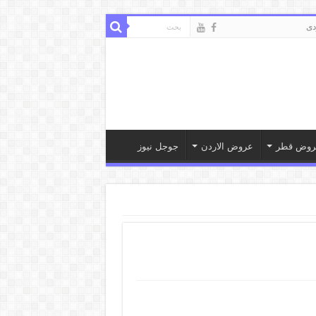
ى
روض قطر
عروض الاردن
جوجل نيوز