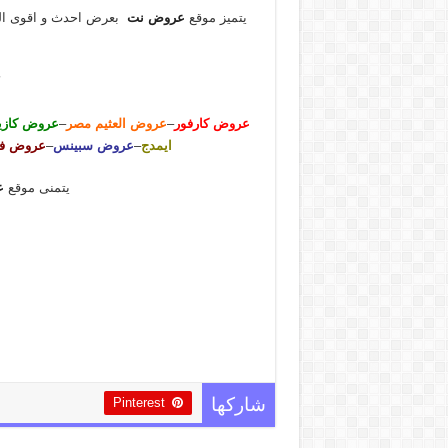
يتميز موقع
عروض نت
بعرض احدث و اقوى الع
عروض كارفور
–
عروض العثيم مصر
–
عروض كازي
ايمدج
–
عروض سبينس
–
عروض فتح
يتمنى موقع
ع
Pinterest
شاركها