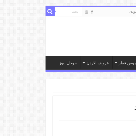
ودى
روض قطر
عروض الاردن
جوجل نيوز