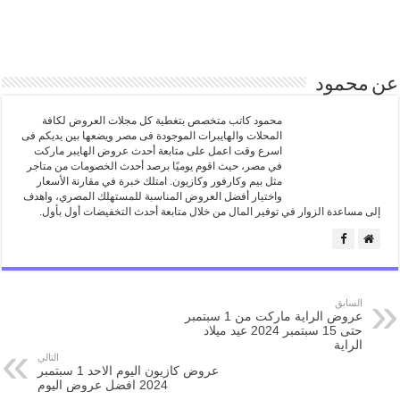
عن محمود
محمود كاتب متخصص بتغطية كل مجلات العروض لكافة
المحلات والهايبرات الموجودة فى مصر ويضعها بين يديكم فى
اسرع وقت اعمل على متابعة أحدث عروض الهايبر ماركت
في مصر، حيث اقوم يوميًا برصد أحدث الخصومات من متاجر
مثل بيم وكارفور وكازيون. امتلك خبرة في مقارنة الأسعار
واختيار أفضل العروض المناسبة للمستهلك المصري، واهدف
إلى مساعدة الزوار في توفير المال من خلال متابعة أحدث التخفيضات أول بأول.
السابق
عروض الراية ماركت من 1 سبتمبر
حتى 15 سبتمبر 2024 عيد ميلاد
الراية
التالي
عروض كازيون اليوم الاحد 1 سبتمبر
2024 افضل عروض اليوم