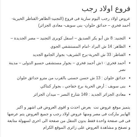
فروع اولاد رجب
عروض اولاد رجب اليوم سارية فى فروع (التجنيد-الظاهر-القناطر الخيرية-
أحمد فخري – حدائق حلوان- بنى سويف- معادى الجزائر)
التجنيد: 8 ش أبو بكر الصديق – اسفل كوبرى التجنيد – مصر الجديدة –
الظاهر: 14 ش البراد -امام المستشفي الجوي
القناطر: 33 ش الحرية-برج الشريف- بجوار الجامع الجديد
أحمد فخري:١٠ش أحمد فخري – بجوار مستشفى حسبو الدولى – مدينة
نصر
حدائق حلوان : 13 ش حسن حسنى بالقرب من مترو حدائق حلوان
بنى سويف : أرض الحرية برج خفاجي ، بجوار كنتاكي
معادى الجزائر الجديد : 149 شارع النصر – ميدان الجزائر
يتميز موقع
عروض نت
بعرض احدث و اقوى العروض فى اشهر و اكبر
الهايبر ماركت فى مصر ومنها عروض اولاد رجب و جميع العروض يتم عرضها
فى فى صفحة واحدة فقط بدون التنقل من صفحة الى اخرى لسهولة متابعة
و تصفح و مشاهدة العروض على زائرى الموقع الكرام