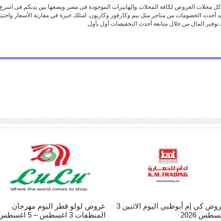
 مجلات العروض لكافة المحلات والهايبرات الموجودة فى مصر ويضعها بين يديكم فى اسرع
د أحدث الخصومات من متاجر مثل بيم وكارفور وكازيون. امتلك خبرة في مقارنة الأسعار واخ
توفير المال من خلال متابعة أحدث التخفيضات أول بأول.
عروض كي إم أبوظبي اليوم الاثنين 3
عروض لولو قطر اليوم مهرجان
سطس 2026
المنظفات 3 اغسطس – 5 اغسط