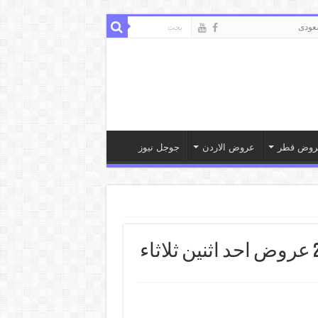
ودى
روض قطر
عروض الاردن
جوجل نيوز