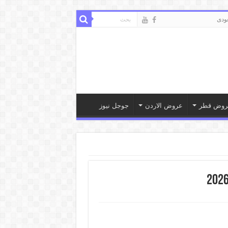
ودى
روض قطر
عروض الاردن
جوجل نيوز