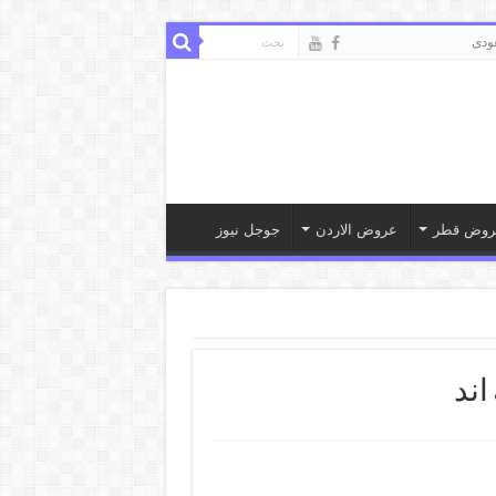
ودى
روض قطر
عروض الاردن
جوجل نيوز