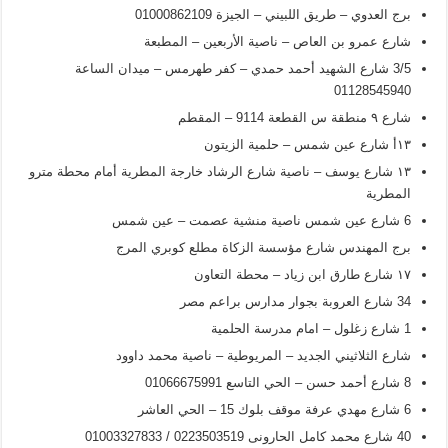
برج العدوي – طريق اللبيني – الجيزة 01000862109
شارع عمرو بن العاص – ناصية الأربعين – المطبعة
3/5 شارع الشهيد أحمد حمدي – كفر طهرمس – ميدان الساعة
01128545940
شارع ۹ منطقة س القطعة 9114 – المقطم
۱۳أ شارع عين شمس – حلمية الزيتون
۱۳ شارع يوسف – ناصية شارع الرشاد خارجة المطرية أمام محطة مترو
المطرية
6 شارع عين شمس ناصية منشية عصمت – عين شمس
برج المهندس شارع مؤسسة الزكاة مطلع كوبري المرج
۱۷ شارع طارق ابن زياد – محطة التعاون
34 شارع العروبة بجوار مدارس براعم مصر
1 شارع زغلول – امام مدرسة الحلمية
شارع الثلاثيني الجديد – المريوطية – ناصية محمد داوود
8 شارع أحمد حسن – الحي التاسع 01066675991
6 شارع مهدي عرفة موقف بلوك 15 – الحي العاشر
40 شارع محمد كامل الحارونی 0223503519 / 01003327833