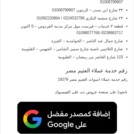
01008799907
۳۳ شارع ابن سندر – الزيتون 01008799907
۲۳ شارع منشية البكري 0224532799 / 01092220864
قطعة ۳ خدمات – فيرست مول مركز مدينة الفردوس – 6 اکتوبر
0238882717/ 01098077768
شارع جمال عبد الناصر – الحوامدية – الجيزة
شارع الثلاثيني ناصية شارع سمير الشامي – الجهيني – القليوبية
115 شارع العاشر من رمضان – القليوبية
رقم خدمة عملاء العثيم مصر
رقم خدمة عملاء اسواث العثيم مصر 19279
تابعونا على صفحة
عروض نت على الفيسبوك