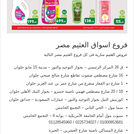
فروع اسواق العثيم مصر
عروض العثيم
سارية فى كل فروع العثيم مصر التالية
ق 26 المركز الرئيسي – بجوار التوحيد والنور – مدينة 15 مايو حلوان
16 شارع مصطفي صفوت تقاطع شارع صالح صبحي حلوان
1 شارع ذو الفقار متفرع من شارع عمر بن عبد العزيز حلوان
18 / 20 شارع مصطفي فهمي ناصية خسرو – بجوار البنك الأهلي حلوان
كورنيش النيل بجوار التوحيد والنور – عمارات السعودية – حدائق حلوان
سما مول – الحي الثاني – التجمع الخامس
سبوت مول أمام الجامعة الأمريكية – بوابة 4 – التجمع الخامس
01000853681 / 0225734027 / 01128545960
شارع المساكن ناصية شارع العشرين – الجيزة