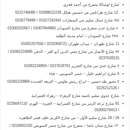
شارع لوساكا متفرع من أحمد فخري
12 شارع طرابلس من حسنين هيكل 01008622239 / 0222746080
۹/۸ شارع جمال سليم حي السفارات 01027242442 / 0226779499
v شارع عدن متفرع من شارع السودان 01007844866 / 01000152667
۳۸۷ شارع السودان – امام مدينة الطلبة
11 شارع طهران – ميدان طهران 0233358721 / 01002257558
۷۷ شارع الأنصار من شارع محي الدين أبو العز – الدقي 01092224895 /
0237628215
۷ شارع عدي من شارع التحرير 0237618701 / 01092224859
4 شارع ابراهيم خليل – جسر السويس – قباء
۷ محور طه حسين – ابراج ريتش هاوس – النزهة الجديدة 01092220869
/ 0226212126
شارع عدوي سليم ناصية شارع الزهراء – زهراء العمرانية
91 شارع ترعة الزمر من شارع العمرانية – الجيزة – الهرم 0235697110
/ 01000279413
16 / 18 شارع سليم الأول – من شارع الكريم خلف قصر الطاهرة
۱۳ شارع سنان باشا – متفرع من شارع جسر السويس 0224502150 /