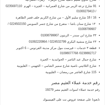
91 شارع ترعة الزمر من شارع العمرانية – الجيزة – الهرم 0235697110
/ 01000279413
16 / 18 شارع سليم الأول – من شارع الكريم خلف قصر الطاهرة
۱۳ شارع سنان باشا – متفرع من شارع جسر السويس 0224502150 /
01008799907
۳۳ شارع ابن سندر – الزيتون 01008799907
۲۳ شارع منشية البكري 0224532799 / 01092220864
قطعة ۳ خدمات – فيرست مول مركز مدينة الفردوس – 6 اکتوبر
0238882717/ 01098077768
شارع جمال عبد الناصر – الحوامدية – الجيزة
شارع الثلاثيني ناصية شارع سمير الشامي – الجهيني – القليوبية
115 شارع العاشر من رمضان – القليوبية
رقم خدمة عملاء العثيم مصر
رقم خدمة عملاء اسواث العثيم مصر 19279
تابعونا على صفحة
عروض نت على الفيسبوك