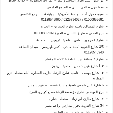
كورنيش النيل بجوار التوحيد والنور – عمارات السعودية – حدائق حلوان
سما مول – الحي الثاني – التجمع الخامس
سبوت مول أمام الجامعة الأمريكية – بوابة 4 – التجمع الخامس
01000853681 / 0225734027 / 01128545960
شارع المساكن ناصية شارع العشرين – الجيزة
برج العدوي – طريق اللبيني – الجيزة 01000862109
شارع عمرو بن العاص – ناصية الأربعين – المطبعة
3/5 شارع الشهيد أحمد حمدي – كفر طهرمس – ميدان الساعة
01128545940
شارع ۹ منطقة س القطعة 9114 – المقطم
۱۳أ شارع عين شمس – حلمية الزيتون
۱۳ شارع يوسف – ناصية شارع الرشاد خارجة المطرية أمام محطة مترو
المطرية
6 شارع عين شمس ناصية منشية عصمت – عين شمس
برج المهندس شارع مؤسسة الزكاة مطلع كوبري المرج
۱۷ شارع طارق ابن زياد – محطة التعاون
34 شارع العروبة بجوار مدارس براعم مصر
1 شارع زغلول – امام مدرسة الحلمية