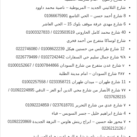
شارع الثلاثيني الجديد – المريوطية – ناصية محمد داوود
8 شارع أحمد حسن – الحي التاسع 01066675991
6 شارع مهدي عرفة موقف بلوك 15 – الحي العاشر
40 شارع محمد كامل الحارونی 0223503519 / 01003327833
شارع لوساكا متفرع من أحمد فخري
12 شارع طرابلس من حسنين هيكل 01008622239 / 0222746080
۹/۸ شارع جمال سليم حي السفارات 01027242442 / 0226779499
v شارع عدن متفرع من شارع السودان 01007844866 / 01000152667
۳۸۷ شارع السودان – امام مدينة الطلبة
11 شارع طهران – ميدان طهران 0233358721 / 01002257558
۷۷ شارع الأنصار من شارع محي الدين أبو العز – الدقي 01092224895 /
0237628215
۷ شارع عدي من شارع التحرير 0237618701 / 01092224859
4 شارع ابراهيم خليل – جسر السويس – قباء
۷ محور طه حسين – ابراج ريتش هاوس – النزهة الجديدة 01092220869
/ 0226212126
شارع عدوي سليم ناصية شارع الزهراء – زهراء العمرانية