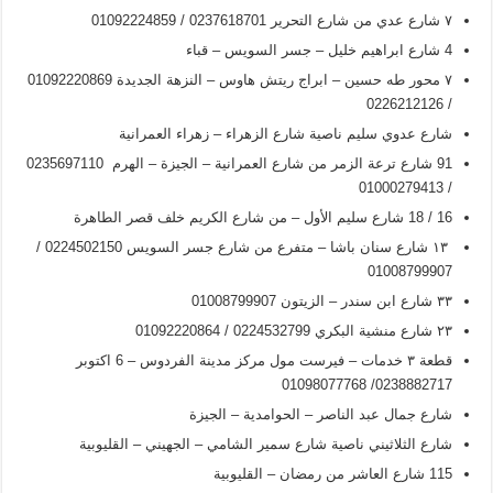
۷ شارع عدي من شارع التحرير 0237618701 / 01092224859
4 شارع ابراهيم خليل – جسر السويس – قباء
۷ محور طه حسين – ابراج ريتش هاوس – النزهة الجديدة 01092220869
/ 0226212126
شارع عدوي سليم ناصية شارع الزهراء – زهراء العمرانية
91 شارع ترعة الزمر من شارع العمرانية – الجيزة – الهرم 0235697110
/ 01000279413
16 / 18 شارع سليم الأول – من شارع الكريم خلف قصر الطاهرة
۱۳ شارع سنان باشا – متفرع من شارع جسر السويس 0224502150 /
01008799907
۳۳ شارع ابن سندر – الزيتون 01008799907
۲۳ شارع منشية البكري 0224532799 / 01092220864
قطعة ۳ خدمات – فيرست مول مركز مدينة الفردوس – 6 اکتوبر
0238882717/ 01098077768
شارع جمال عبد الناصر – الحوامدية – الجيزة
شارع الثلاثيني ناصية شارع سمير الشامي – الجهيني – القليوبية
115 شارع العاشر من رمضان – القليوبية