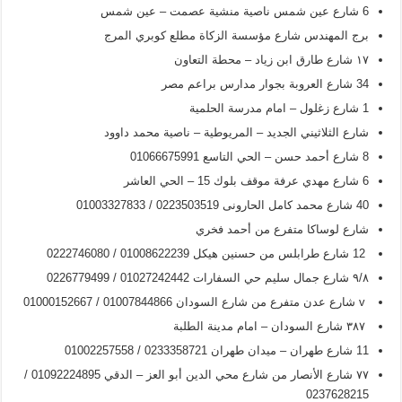
6 شارع عين شمس ناصية منشية عصمت – عين شمس
برج المهندس شارع مؤسسة الزكاة مطلع كوبري المرج
۱۷ شارع طارق ابن زياد – محطة التعاون
34 شارع العروبة بجوار مدارس براعم مصر
1 شارع زغلول – امام مدرسة الحلمية
شارع الثلاثيني الجديد – المريوطية – ناصية محمد داوود
8 شارع أحمد حسن – الحي التاسع 01066675991
6 شارع مهدي عرفة موقف بلوك 15 – الحي العاشر
40 شارع محمد كامل الحارونی 0223503519 / 01003327833
شارع لوساكا متفرع من أحمد فخري
12 شارع طرابلس من حسنين هيكل 01008622239 / 0222746080
۹/۸ شارع جمال سليم حي السفارات 01027242442 / 0226779499
v شارع عدن متفرع من شارع السودان 01007844866 / 01000152667
۳۸۷ شارع السودان – امام مدينة الطلبة
11 شارع طهران – ميدان طهران 0233358721 / 01002257558
۷۷ شارع الأنصار من شارع محي الدين أبو العز – الدقي 01092224895 /
0237628215