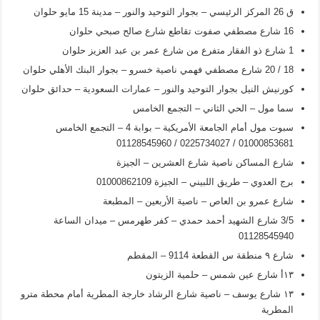
ق 26 المركز الرئيسي – بجوار التوحيد والنور – مدينة 15 مايو حلوان
16 شارع مصطفي صفوت تقاطع شارع صالح صبحي حلوان
1 شارع ذو الفقار متفرع من شارع عمر بن عبد العزيز حلوان
18 / 20 شارع مصطفي فهمي ناصية خسرو – بجوار البنك الأهلي حلوان
كورنيش النيل بجوار التوحيد والنور – عمارات السعودية – حدائق حلوان
سما مول – الحي الثاني – التجمع الخامس
سبوت مول أمام الجامعة الأمريكية – بوابة 4 – التجمع الخامس
01000853681 / 0225734027 / 01128545960
شارع المساكن ناصية شارع العشرين – الجيزة
برج العدوي – طريق اللبيني – الجيزة 01000862109
شارع عمرو بن العاص – ناصية الأربعين – المطبعة
3/5 شارع الشهيد أحمد حمدي – كفر طهرمس – ميدان الساعة
01128545940
شارع ۹ منطقة س القطعة 9114 – المقطم
۱۳أ شارع عين شمس – حلمية الزيتون
۱۳ شارع يوسف – ناصية شارع الرشاد خارجة المطرية أمام محطة مترو
المطرية