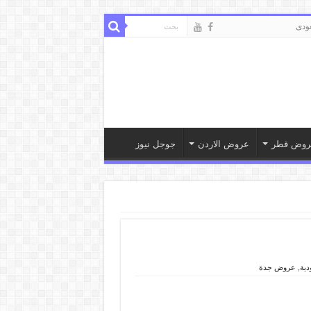
ودى
روض قطر
عروض الاردن
جوجل نيوز
ية
,
عروض جدة