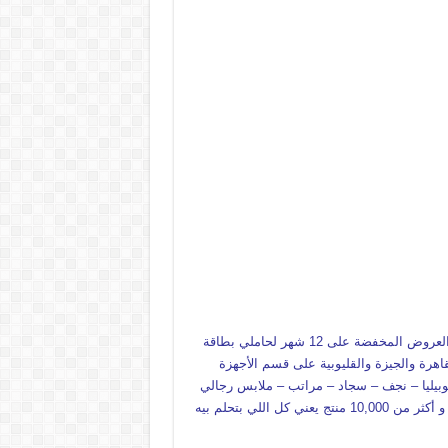
عروض جديدة من أسواق المرشدي مع اكبر مهرجان للتخفيضات في مصر خصومات حتى 70% وقسط براحتك بدون فوائد بأسعار العروض المخفضة على 12 شهر لحاملي بطاقة
ان النقل مجاني للقاهرة والجيزة والقليوبية على قسم الأجهزة
وبيليا – نجف – سجاد – مراتب – ملابس رجالي
وحريمي وأطفالي ومستلزمات ولعب الأطفال وجاليري وأقسام تانية كتير استمتع بالتسوق في أسواق المرشدي مع أكتر من 12 قسم و أكثر من 10,000 منتج يعني كل اللي بتحلم بيه