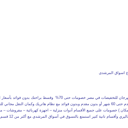
وع اسواق المرشدى
ائتمان CIB أو قسط براحتك مع VALU بدون مقدم حتى 60 شهر أو بدون مقدم وبدون فوائد مع نظام هاتريك وكم
المكان ) خصومات على جميع الأقسام أدوات منزلية – اجهزة كهربائية – مفروشات – م