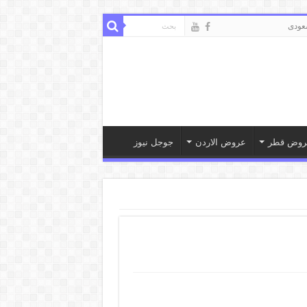
ودى
روض قطر
عروض الاردن
جوجل نيوز