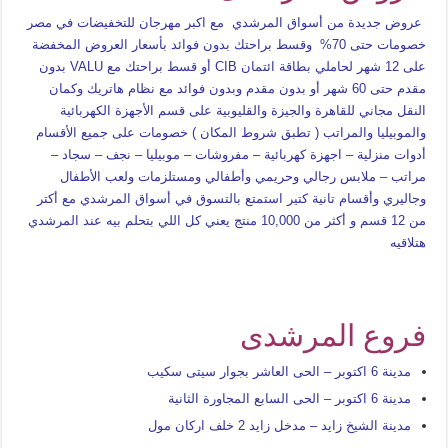
عروض جديدة من أسواق المرشدي مع اكبر مهرجان للتخفيضات في مصر
خصومات حتى 70% وقسط براحتك بدون فوائد بأسعار العروض المخفضة
على 12 شهر لحاملي بطاقة ائتمان CIB أو قسط براحتك مع VALU بدون
مقدم حتى 60 شهر أو بدون مقدم وبدون فوائد مع نظام هاتريك وكمان
النقل مجاني للقاهرة والجيزة والقليوبية على قسم الأجهزة الكهربائية
والموبيليا والمراتب ( تطبق شروط المكان ) خصومات على جميع الأقسام
أدوات منزلية – اجهزة كهربائية – مفروشات – موبيليا – نجف – سجاد –
مراتب – ملابس رجالي وحريمي وأطفالي ومستلزمات ولعب الأطفال
وجاليري وأقسام تانية كتير استمتع بالتسوق في أسواق المرشدي مع أكتر
من 12 قسم و أكثر من 10,000 منتج يعني كل اللي بتحلم بيه عند المرشدي
هتلاقيه
فروع المرشدى
مدينة 6 اكتوبر – الحى العاشر بجوار سيتى سكيب
مدينة 6 اكتوبر – الحى السابع المجاورة الثانية
مدينة الشيخ زايد – مدخل زايد 2 خلف اركان مول